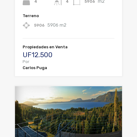
m2
4
5906
4
Terreno
5906 m2
5906
Propiedades en Venta
UF12.500
Por
Carlos Puga