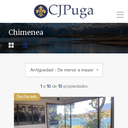
Chimenea
Antigüedad - De menor a mayor
1
a
10
de
10
propiedades
Destacado