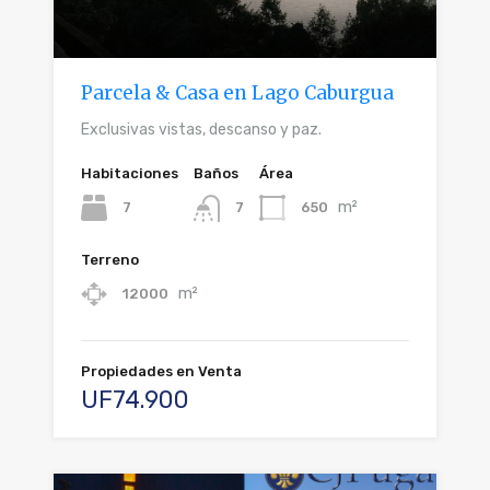
Parcela & Casa en Lago Caburgua
Exclusivas vistas, descanso y paz.
Habitaciones
Baños
Área
m²
7
650
7
Terreno
m²
12000
Propiedades en Venta
UF74.900