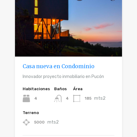
Casa nueva en Condominio
Innovador proyecto inmobiliario en Pucón
Habitaciones
Baños
Área
mts2
4
185
4
Terreno
mts2
5000