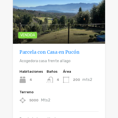
VENDIDA
Parcela con Casa en Pucón
Acogedora casa frente al lago
Habitaciones
Baños
Área
mts2
4
200
4
Terreno
Mts2
5000