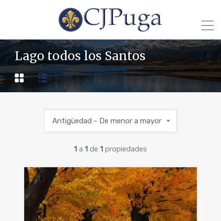
Lago todos los Santos
Antigüedad - De menor a mayor
1
a
1
de
1
propiedades