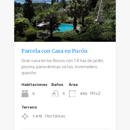
Parcela con Casa en Pucón
Gran casa en los Riscos con 1.4 has de jardín,
piscina, panorámicas vistas, invernadero,
quincho
Habitaciones
Baños
Área
Mts2
5
450
3
Terreno
Hectáreas
1.415