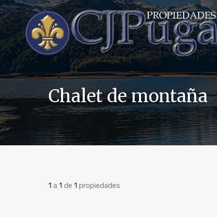
Chalet de montaña
1
a
1
de
1
propiedades