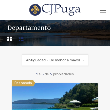
Departamento
Antigüedad - De menor a mayor
1
a
5
de
5
propiedades
Destacado