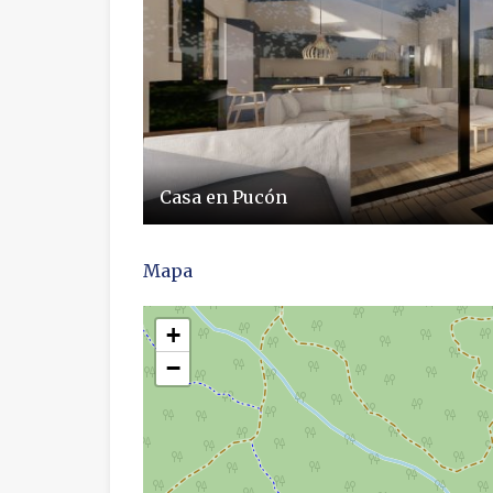
Casa en Pucón
Mapa
+
−