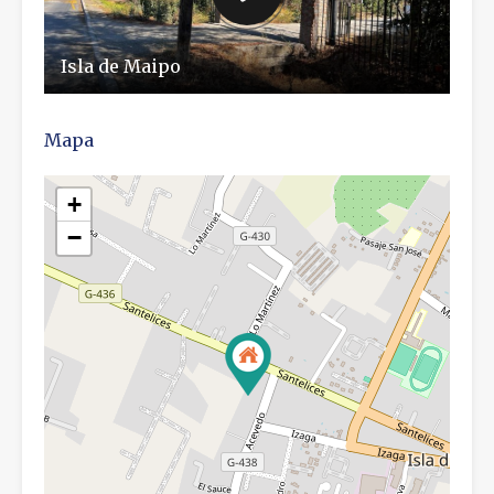
Isla de Maipo
Mapa
+
−