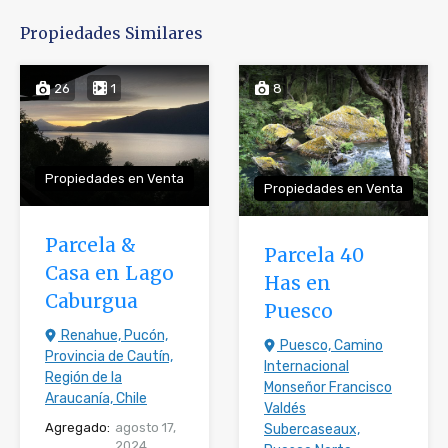
Propiedades Similares
26
1
8
Propiedades en Venta
Propiedades en Venta
Parcela &
Parcela 40
Casa en Lago
Has en
Caburgua
Puesco
Renahue, Pucón,
Puesco, Camino
Provincia de Cautín,
Internacional
Región de la
Monseñor Francisco
Araucanía, Chile
Valdés
Agregado:
agosto 17,
Subercaseaux,
2024