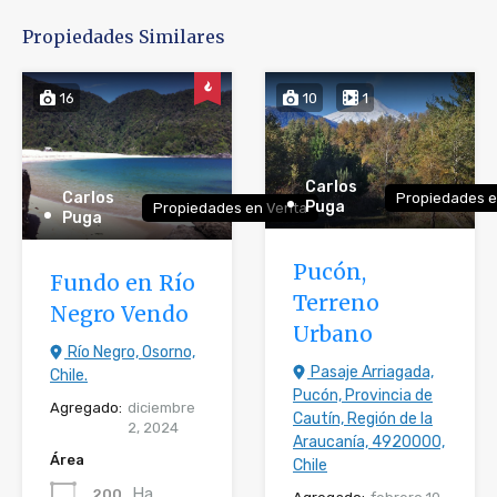
Propiedades Similares
16
10
1
Carlos
Carlos
Propiedades e
Puga
Propiedades en Venta
Puga
Pucón,
Fundo en Río
Terreno
Negro Vendo
Urbano
Río Negro, Osorno,
Pasaje Arriagada,
Chile.
Pucón, Provincia de
Agregado:
diciembre
Cautín, Región de la
2, 2024
Araucanía, 4920000,
Área
Chile
Ha
200