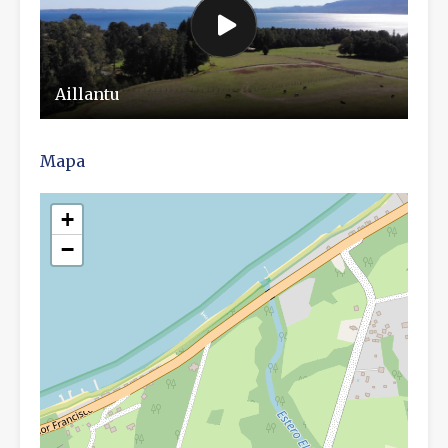
Aillantu
Mapa
+
−