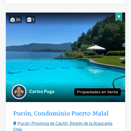
26
1
Carlos Puga
Propiedades en Venta
Pucón, Condominio Puerto Malal
Pucón, Provincia de Cautín, Región de la Araucanía,
Chile