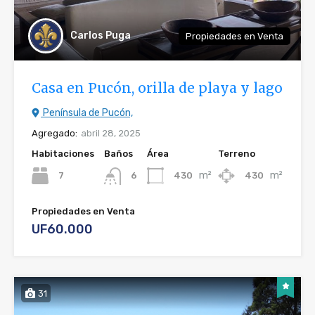
Carlos Puga
Propiedades en Venta
Casa en Pucón, orilla de playa y lago
Península de Pucón,
Agregado:
abril 28, 2025
Habitaciones
Baños
Área
Terreno
m²
m²
7
430
430
6
Propiedades en Venta
UF60.000
31