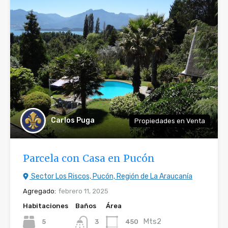
Carlos Puga
Propiedades en Venta
Parcela con Casa en Pucón
Sector Los Riscos, Pucón, Región de La Araucanía
Agregado:
febrero 11, 2025
Habitaciones
Baños
Área
Mts2
5
450
3