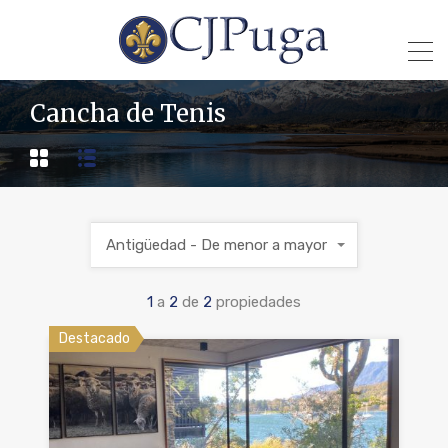
Cancha de Tenis
Antigüedad - De menor a mayor
1
a
2
de
2
propiedades
Destacado