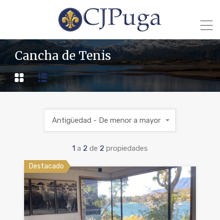
Cancha de Tenis
Antigüedad - De menor a mayor
1
a
2
de
2
propiedades
Destacado