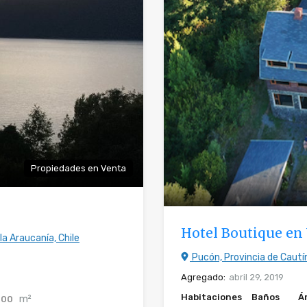
Propiedades en Venta
Hotel Boutique en
a Araucanía, Chile
Pucón, Provincia de Cautín
Agregado:
abril 29, 2019
Habitaciones
Baños
Á
m²
000