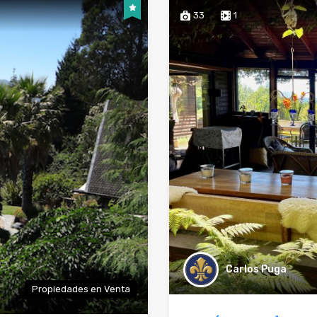
33
1
Carlos Puga
Propiedades en Venta