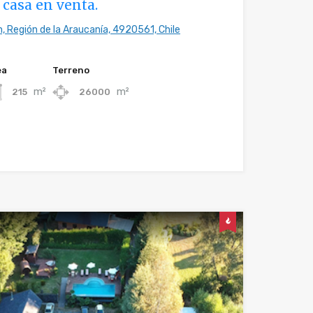
 casa en venta.
, Región de la Araucanía, 4920561, Chile
ea
Terreno
m²
m²
215
26000