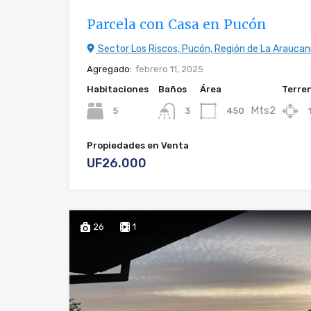
Parcela con Casa en Pucón
Sector Los Riscos, Pucón, Región de La Araucan
Agregado:
febrero 11, 2025
Habitaciones
Baños
Área
Terre
Mts2
5
450
3
Propiedades en Venta
UF26.000
26
1