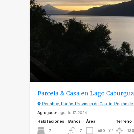
Parcela & Casa en Lago Caburgua
Renahue, Pucón, Provincia de Cautín, Región de l
Agregado:
agosto 17, 2024
Habitaciones
Baños
Área
Terreno
m²
7
650
12
7