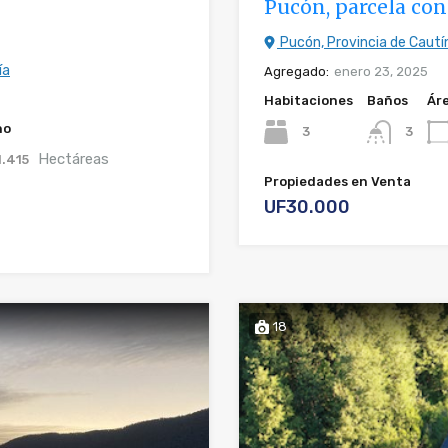
Pucón, parcela con
Pucón, Provincia de Cautín
ía
Agregado:
enero 23, 2025
Habitaciones
Baños
Ár
no
3
3
Hectáreas
1.415
Propiedades en Venta
UF30.000
18