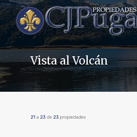
Vista al Volcán
21
a
23
de
23
propiedades