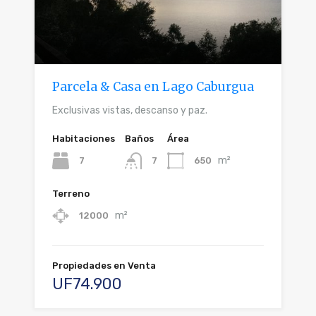
Parcela & Casa en Lago Caburgua
Exclusivas vistas, descanso y paz.
Habitaciones
Baños
Área
m²
7
650
7
Terreno
m²
12000
Propiedades en Venta
UF74.900