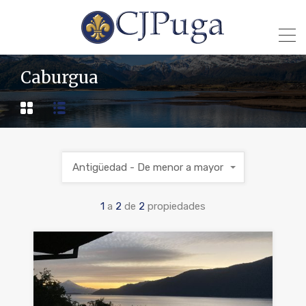
Caburgua
Antigüedad - De menor a mayor
1
a
2
de
2
propiedades