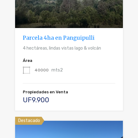
Parcela 4ha en Panguipulli
4 hectáreas, lindas vistas lago & volcán
Área
mts2
40000
Propiedades en Venta
UF9.900
Destacado