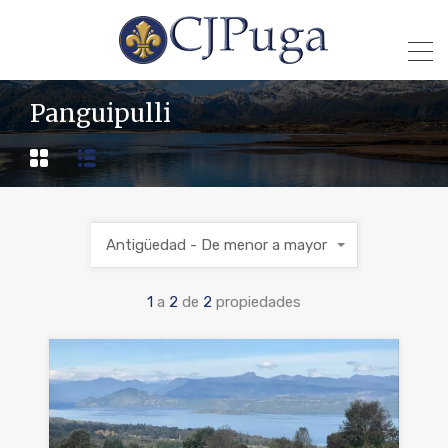
Panguipulli
Antigüedad - De menor a mayor
1
a
2
de
2
propiedades