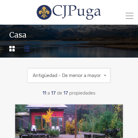
Casa
Antigüedad - De menor a mayor
11
a
17
de
17
propiedades