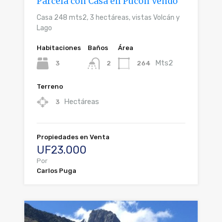
Parcela con Casa en Pucón Vendo
Casa 248 mts2, 3 hectáreas, vistas Volcán y
Lago
Habitaciones
Baños
Área
Mts2
3
264
2
Terreno
Hectáreas
3
Propiedades en Venta
UF23.000
Por
Carlos Puga