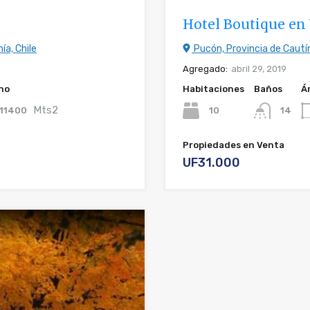
Hotel Boutique en
ía, Chile
Pucón, Provincia de Cautín
Agregado:
abril 29, 2019
no
Habitaciones
Baños
Á
Mts2
11400
10
14
Propiedades en Venta
UF31.000