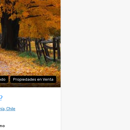
ndo
Propiedades en Venta
?
ía, Chile
eno