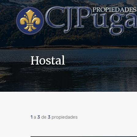
Hostal
1
a
3
de
3
propiedades