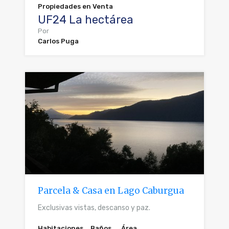
Propiedades en Venta
UF24 La hectárea
Por
Carlos Puga
Parcela & Casa en Lago Caburgua
Exclusivas vistas, descanso y paz.
Habitaciones
Baños
Área