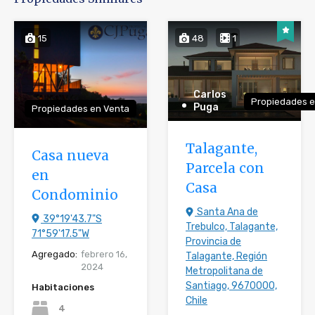
15
48
1
Carlos
Propiedades e
Puga
Propiedades en Venta
Talagante,
Casa nueva
Parcela con
en
Casa
Condominio
Santa Ana de
39°19'43.7"S
Trebulco, Talagante,
71°59'17.5"W
Provincia de
Agregado:
febrero 16,
Talagante, Región
2024
Metropolitana de
Santiago, 9670000,
Habitaciones
Chile
4