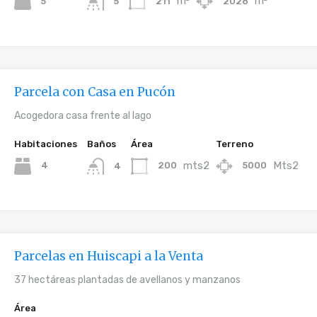
m²
m²
5
211
2028
5
Parcela con Casa en Pucón
Acogedora casa frente al lago
Habitaciones
Baños
Área
Terreno
mts2
Mts2
4
200
5000
4
Parcelas en Huiscapi a la Venta
37 hectáreas plantadas de avellanos y manzanos
Área