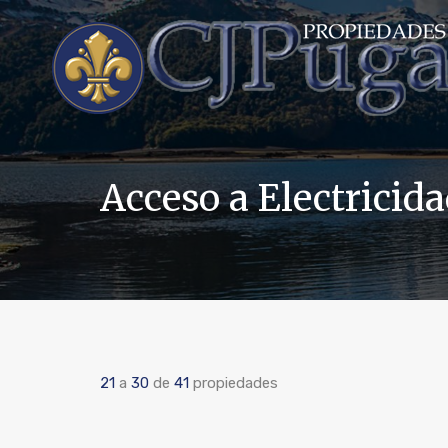
Acceso a Electricid
21
a
30
de
41
propiedades