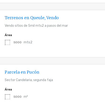
Terrenos en Queule, Vendo
Vendo sitios de 5mil mts2 a pasos del mar
Área
mts2
5000
Parcela en Pucón
Sector Candelaria, segunda faja
Área
m²
5000