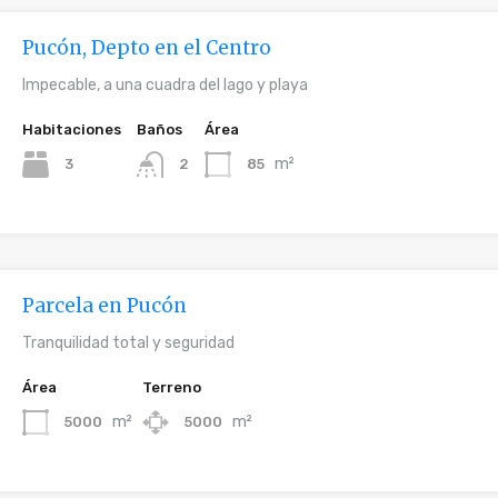
Pucón, Depto en el Centro
Impecable, a una cuadra del lago y playa
Habitaciones
Baños
Área
m²
3
85
2
Parcela en Pucón
Tranquilidad total y seguridad
Área
Terreno
m²
m²
5000
5000