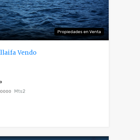
Propiedades en Venta
llaifa Vendo
o
Mts2
0000