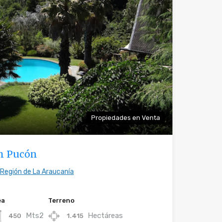
Propiedades en Venta
en Pucón
 Región de La Araucanía
ea
Terreno
Mts2
Hectáreas
450
1.415