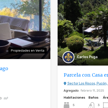
Propiedades en Venta
Carlos Puga
lago
Parcela con Casa 
Sector Los Riscos, Pucón,
Agregado:
febrero 11, 2025
Habitaciones
Baños
Ár
m²
0
5
3