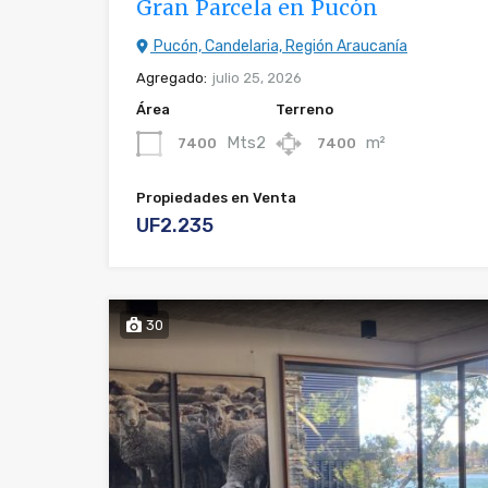
Gran Parcela en Pucón
Pucón, Candelaria, Región Araucanía
Agregado:
julio 25, 2026
Área
Terreno
Mts2
m²
7400
7400
Propiedades en Venta
UF2.235
30