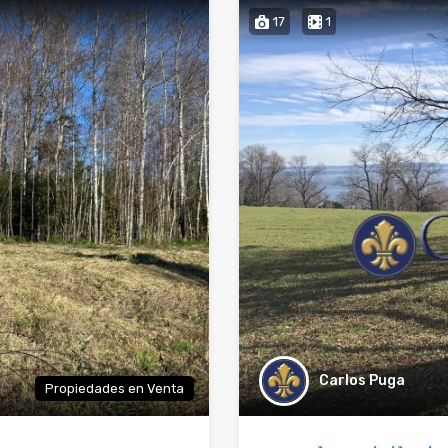
17
1
Carlos Puga
Propiedades en Venta