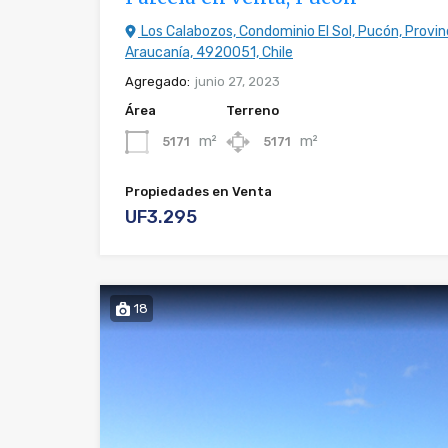
Los Calabozos, Condominio El Sol, Pucón, Provinc
Araucanía, 4920051, Chile
Agregado:
junio 27, 2023
Área
Terreno
m²
m²
5171
5171
Propiedades en Venta
UF3.295
18