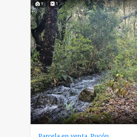
9
1
Parcela en venta, Pucón