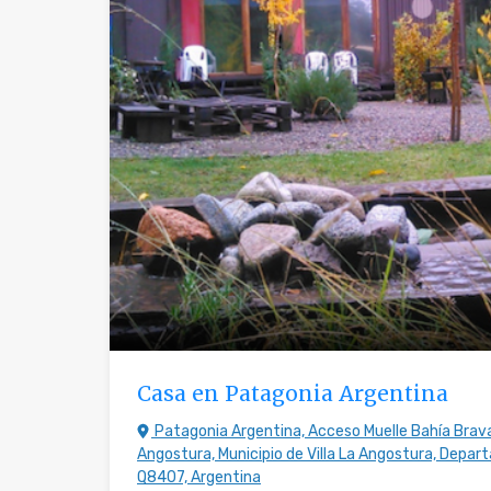
Casa en Patagonia Argentina
Patagonia Argentina, Acceso Muelle Bahía Brava,
Angostura, Municipio de Villa La Angostura, Depa
Q8407, Argentina