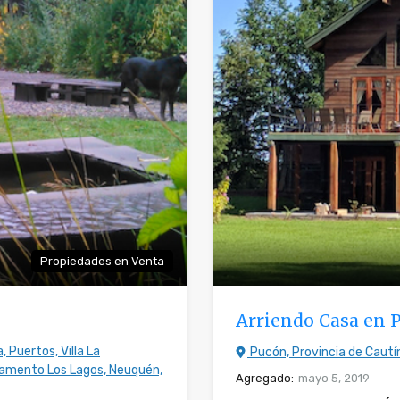
Propiedades en Venta
Arriendo Casa en 
 Puertos, Villa La
Pucón, Provincia de Cautín
rtamento Los Lagos, Neuquén,
Agregado:
mayo 5, 2019