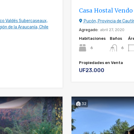
Casa Hostal Vendo
sco Valdés Subercaseaux,
Pucón, Provincia de Cautín
ión de la Araucanía, Chile
Agregado:
abril 27, 2020
Habitaciones
Baños
Ár
6
6
Propiedades en Venta
UF23.000
32