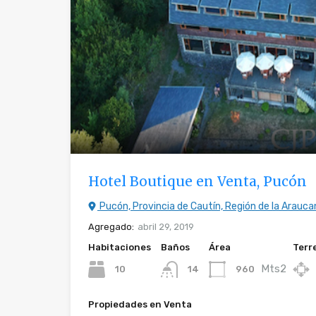
Hotel Boutique en Venta, Pucón
Pucón, Provincia de Cautín, Región de la Araucan
Agregado:
abril 29, 2019
Habitaciones
Baños
Área
Terr
Mts2
10
960
14
Propiedades en Venta