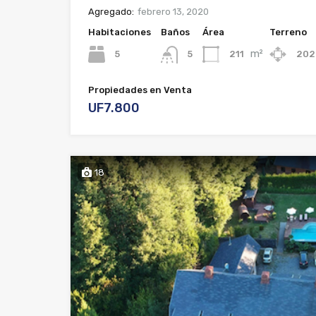
Agregado:
febrero 13, 2020
Habitaciones
Baños
Área
Terreno
m²
5
211
202
5
Propiedades en Venta
UF7.800
18