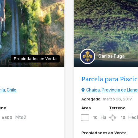
Carlos Puga
Propiedades en Venta
Parcela para Pisci
ía, Chile
Chaica, Provincia de Llanq
Agregado:
marzo 28, 2019
eno
Área
Terreno
Mts2
Ha
Hect
6300
10
10
Propiedades en Venta