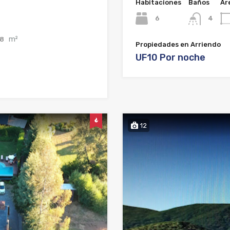
Habitaciones
Baños
Ár
6
4
m²
8
Propiedades en Arriendo
UF10 Por noche
12