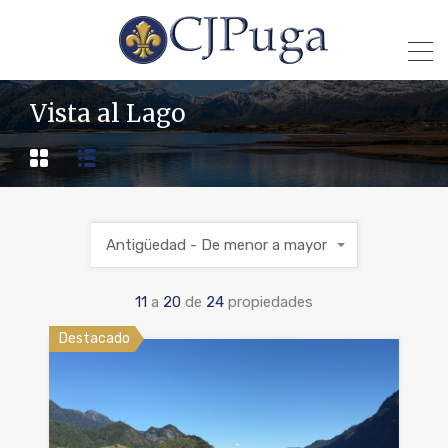
Vista al Lago
Antigüedad - De menor a mayor
11
a
20
de
24
propiedades
Destacado