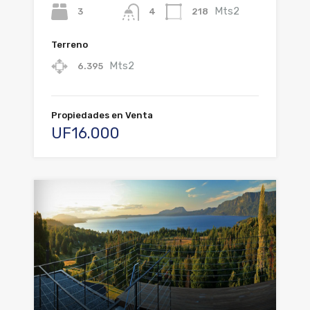
Mts2
3
218
4
Terreno
Mts2
6.395
Propiedades en Venta
UF16.000