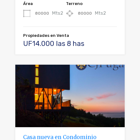
Área
Terreno
Mts2
Mts2
80000
80000
Propiedades en Venta
UF14.000 las 8 has
Casa nueva en Condominio