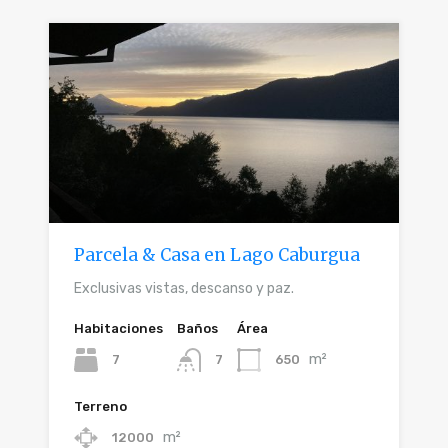
Parcela & Casa en Lago Caburgua
Exclusivas vistas, descanso y paz.
Habitaciones
Baños
Área
m²
7
650
7
Terreno
m²
12000