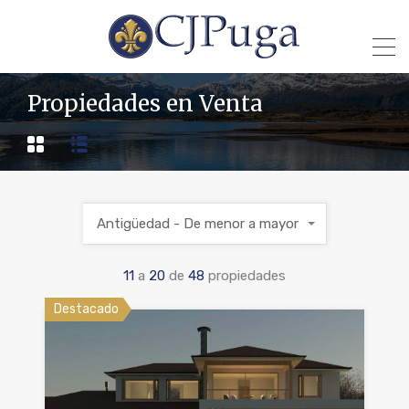
Propiedades en Venta
Antigüedad - De menor a mayor
11
a
20
de
48
propiedades
Destacado