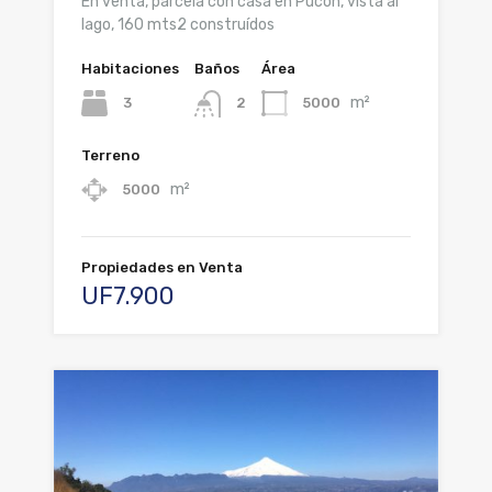
En venta, parcela con casa en Pucón, vista al
lago, 160 mts2 construídos
Habitaciones
Baños
Área
m²
3
5000
2
Terreno
m²
5000
Propiedades en Venta
UF7.900