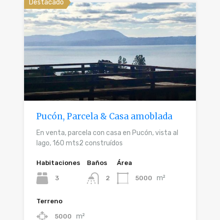
Destacado
Pucón, Parcela & Casa amoblada
En venta, parcela con casa en Pucón, vista al
lago, 160 mts2 construídos
Habitaciones
Baños
Área
m²
3
5000
2
Terreno
m²
5000