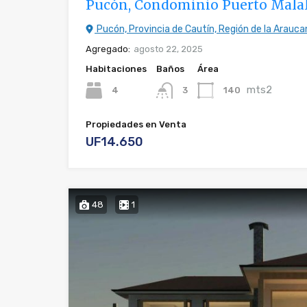
Pucón, Condominio Puerto Mala
Pucón, Provincia de Cautín, Región de la Araucan
Agregado:
agosto 22, 2025
Habitaciones
Baños
Área
mts2
4
140
3
Propiedades en Venta
UF14.650
48
1