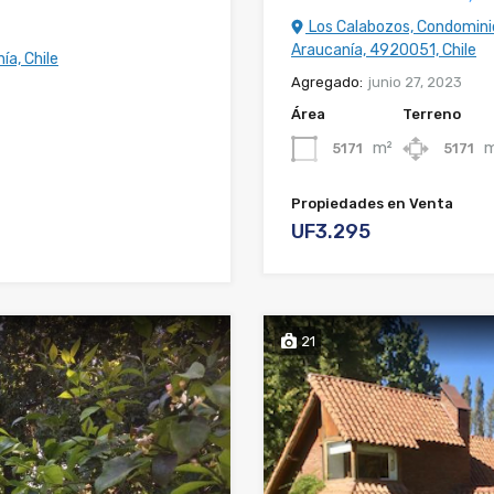
Los Calabozos, Condominio 
Araucanía, 4920051, Chile
ía, Chile
Agregado:
junio 27, 2023
Área
Terreno
m²
m
5171
5171
Propiedades en Venta
UF3.295
21