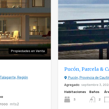
Propiedades en Venta
Pucón, Parcela & 
 Talagante, Región
Pucón, Provincia de Cautín
Agregado:
septiembre 3, 202
Habitaciones
Baños
Ár
no
3
2
mts2
7000