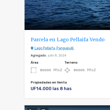
Parcela en Lago Pellaifa Vendo
Lago Pellaifa, Panguipulli.
Agregado:
julio 8, 2024
Área
Terreno
Mts2
Mts2
80000
80000
Propiedades en Venta
UF14.000 las 8 has