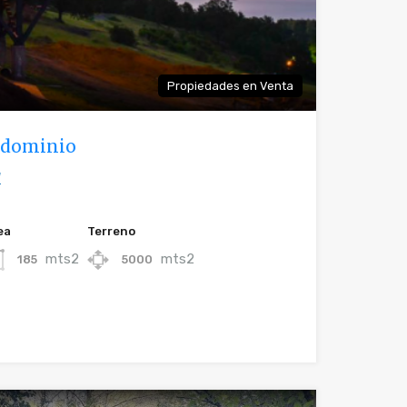
Propiedades en Venta
ndominio
W
ea
Terreno
mts2
mts2
185
5000