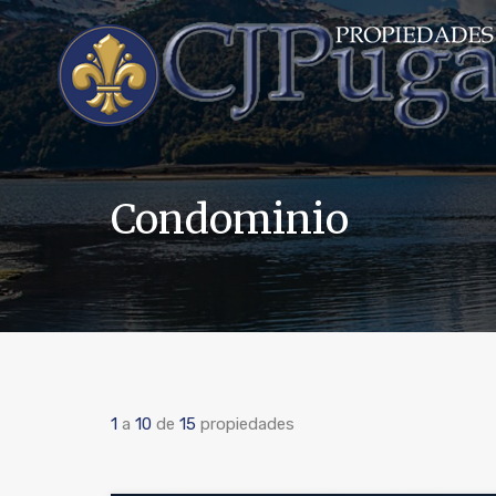
Condominio
1
a
10
de
15
propiedades