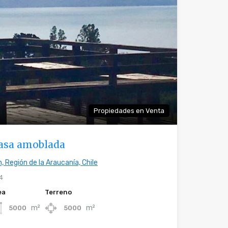
Propiedades en Venta
Casa amoblada
, Región de la Araucanía, Chile
4
ea
Terreno
m²
m²
5000
5000