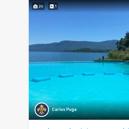
26
1
Carlos Puga