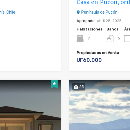
l
Casa en Pucón, oril
ía, Chile
Península de Pucón,
Agregado:
abril 28, 2025
Habitaciones
Baños
Ár
7
6
Propiedades en Venta
UF60.000
23