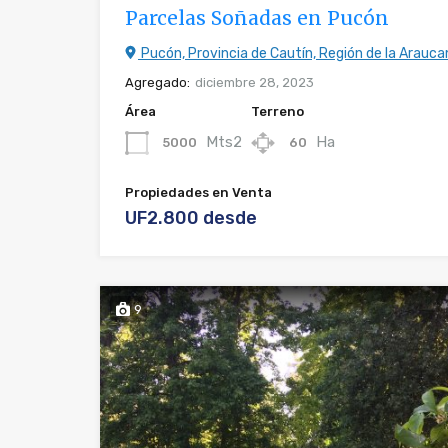
Parcelas Soñadas en Pucón
Pucón, Provincia de Cautín, Región de la Araucan
Agregado:
diciembre 28, 2023
Área
Terreno
Mts2
Ha
5000
60
Propiedades en Venta
UF2.800 desde
9