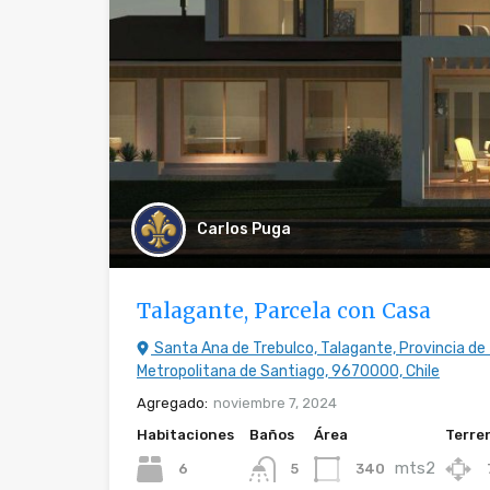
Carlos Puga
Talagante, Parcela con Casa
Santa Ana de Trebulco, Talagante, Provincia de
Metropolitana de Santiago, 9670000, Chile
Agregado:
noviembre 7, 2024
Habitaciones
Baños
Área
Terre
mts2
6
340
5