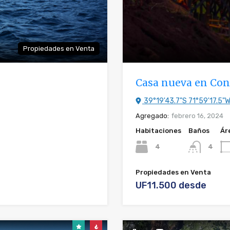
Propiedades en Venta
Casa nueva en Co
39°19'43.7"S 71°59'17.5"
Agregado:
febrero 16, 2024
Habitaciones
Baños
Ár
4
4
Propiedades en Venta
UF11.500 desde