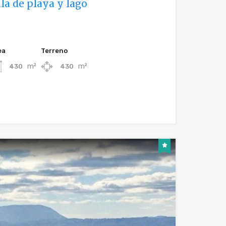
la de playa y lago
ea
Terreno
m²
m²
430
430