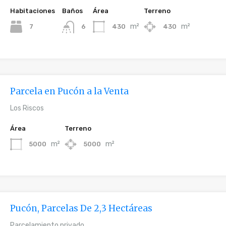
Habitaciones
Baños
Área
Terreno
m²
m²
7
430
430
6
Parcela en Pucón a la Venta
Los Riscos
Área
Terreno
m²
m²
5000
5000
Pucón, Parcelas De 2,3 Hectáreas
Parcelamiento privado