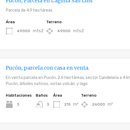
Pucón, Parcela en Laguna San Luis
Parcela de 4.9 hectáreas
Área
Terreno
mts2
mts2
49000
49000
Pucón, parcela con casa en venta.
En venta parcela en Pucón, 2.6 hectáreas, sector Candelaria a 4 k
Pucón, árboles nativos, vistas volcán, y lago
Habitaciones
Baños
Área
Terreno
m²
m²
3
215
26000
3