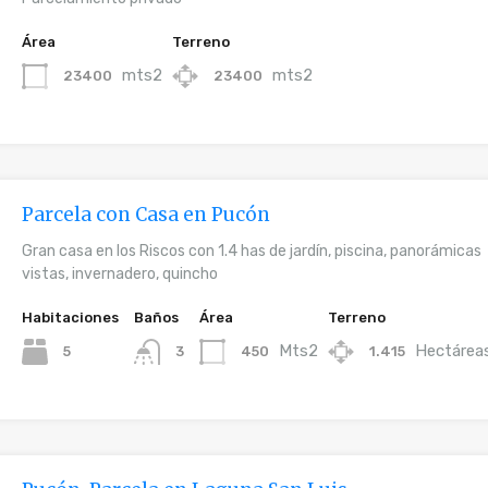
Área
Terreno
mts2
mts2
23400
23400
Parcela con Casa en Pucón
Gran casa en los Riscos con 1.4 has de jardín, piscina, panorámicas
vistas, invernadero, quincho
Habitaciones
Baños
Área
Terreno
Mts2
Hectárea
5
450
1.415
3