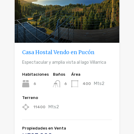
Casa Hostal Vendo en Pucón
Espectacular y amplia vista al lago Villarrica
Habitaciones
Baños
Área
Mts2
6
400
6
Terreno
Mts2
11400
Propiedades en Venta