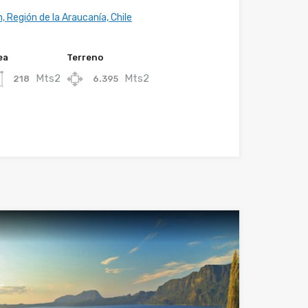
, Región de la Araucanía, Chile
ea
Terreno
Mts2
Mts2
218
6.395