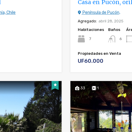
l
Casa en Pucón, oril
ía, Chile
Península de Pucón,
Agregado:
abril 28, 2025
Habitaciones
Baños
Ár
7
6
Propiedades en Venta
UF60.000
33
1