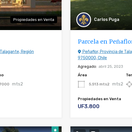
Carlos Puga
Propiedades en Venta
Parcela en Peñaflo
 Talagante, Región
Peñaflor, Provincia de Tal
9750000, Chile
Agregado:
abril 25, 2023
no
Área
Te
mts2
mts2
7000
5.513 mts2
Propiedades en Venta
UF3.800