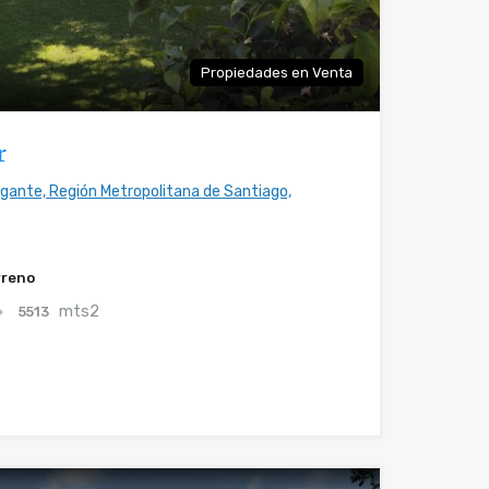
Propiedades en Venta
r
agante, Región Metropolitana de Santiago,
rreno
mts2
5513