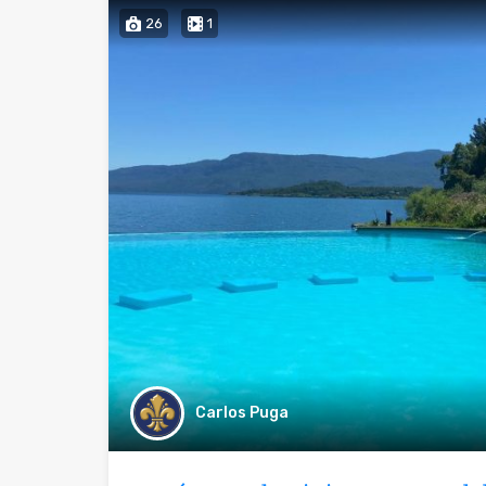
26
1
Carlos Puga