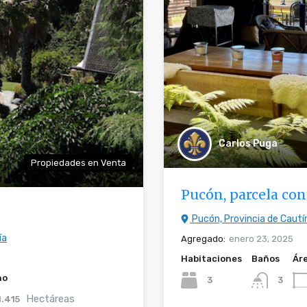
Carlos Puga
Propiedades en Venta
Pucón, parcela con
Pucón, Provincia de Cautín
ía
Agregado:
enero 23, 2025
Habitaciones
Baños
Ár
no
3
3
Hectáreas
1.415