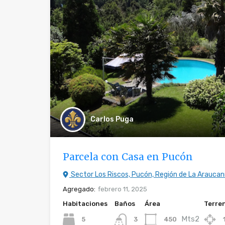
Carlos Puga
Parcela con Casa en Pucón
Sector Los Riscos, Pucón, Región de La Araucan
Agregado:
febrero 11, 2025
Habitaciones
Baños
Área
Terre
Mts2
5
450
3