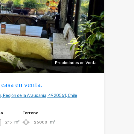
Propiedades en Venta
 casa en venta.
, Región de la Araucanía, 4920561, Chile
ea
Terreno
m²
m²
215
26000