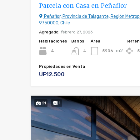
Parcela con Casa en Peñaflor
Peñaflor, Provincia de Talagante, Región Metrop
9750000, Chile
Agregado:
febrero 27, 2023
Habitaciones
Baños
Área
Terren
m2
4
5906
4
Propiedades en Venta
UF12.500
21
1