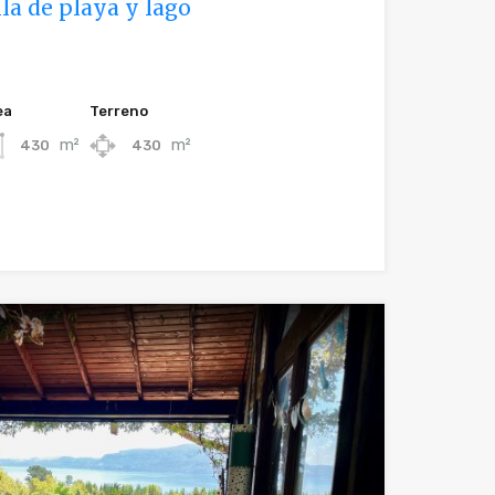
la de playa y lago
ea
Terreno
m²
m²
430
430