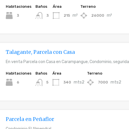
Habitaciones
Baños
Área
Terreno
m²
m²
3
215
26000
3
Talagante, Parcela con Casa
En venta Parcela con Casa en Carampangue, Condominio, segurid
Habitaciones
Baños
Área
Terreno
mts2
mts2
6
340
7000
5
Parcela en Peñaflor
Condominio El Almendral