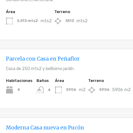
Área
Terreno
mts2
mts2
5.513 mts2
5513
Parcela con Casa en Peñaflor
Casa de 250 mts2 y bellísimo jardín.
Habitaciones
Baños
Área
Terreno
m2
5906 m2
4
5906
5906
4
Moderna Casa nueva en Pucón