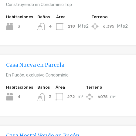
Construyendo en Condominio Top
Habitaciones
Baños
Área
Terreno
Mts2
Mts2
3
218
6.395
4
Casa Nueva en Parcela
En Pucón, exclusivo Condominio
Habitaciones
Baños
Área
Terreno
m²
m²
4
272
6075
3
Casa Hostal Vendo en Pucón