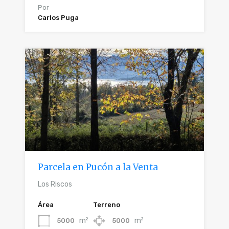
Por
Carlos Puga
Parcela en Pucón a la Venta
Los Riscos
Área
Terreno
m²
m²
5000
5000