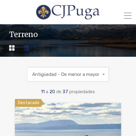
Terreno
Antigüedad - De menor a mayor
11
a
20
de
37
propiedades
Destacado