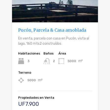
Pucón, Parcela & Casa amoblada
En venta, parcela con casa en Pucón, vista al
lago, 160 mts2 construídos
Habitaciones
Baños
Área
m²
3
5000
2
Terreno
m²
5000
Propiedades en Venta
UF7.900