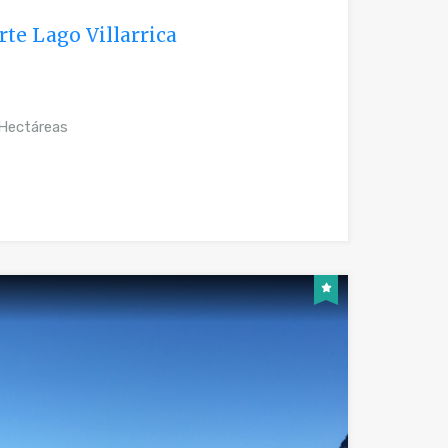
rte Lago Villarrica
Hectáreas