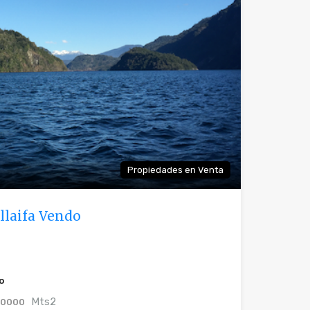
Propiedades en Venta
llaifa Vendo
o
Mts2
0000