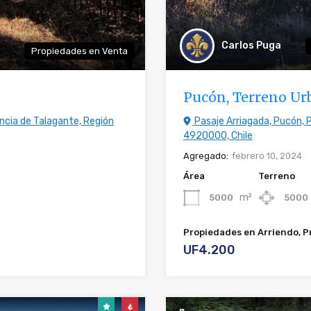
Carlos Puga
Propiedades en Venta
Pucón, Terreno Ur
vincia de Talagante, Región
Pasaje Arriagada, Pucón, P
4920000, Chile
Agregado:
febrero 10, 2024
Área
Terreno
m²
5000
5000
Propiedades en Arriendo, 
UF4.200