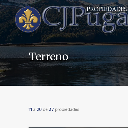
Terreno
11
a
20
de
37
propiedades