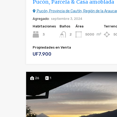
Pucón, Parcela & Casa amoblada
Pucón, Provincia de Cautín, Región de la Araucan
Agregado:
septiembre 3, 2024
Habitaciones
Baños
Área
Terren
m²
3
5000
5
2
Propiedades en Venta
UF7.900
26
1