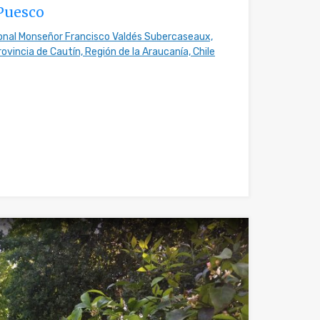
 Puesco
onal Monseñor Francisco Valdés Subercaseaux,
ovincia de Cautín, Región de la Araucanía, Chile